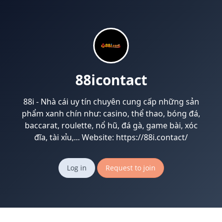
88icontact
88i - Nhà cái uy tín chuyên cung cấp những sản
phẩm xanh chín như: casino, thể thao, bóng đá,
baccarat, roulette, nổ hũ, đá gà, game bài, xóc
đĩa, tài xỉu,... Website: https://88i.contact/
Log in
Request to join